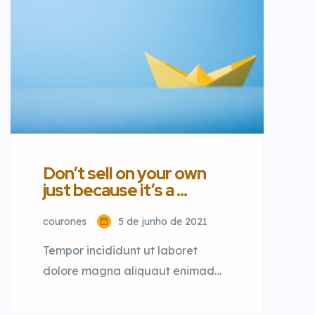
dolore magna aliqua quis nostrud.
Don’t sell on your own
just because it’s a …
courones
5 de junho de 2021
Tempor incididunt ut laboret
dolore magna aliquaut enimad
mini veniam quis nostrud exrciton.
Lorem ipsum dolor sit amet,