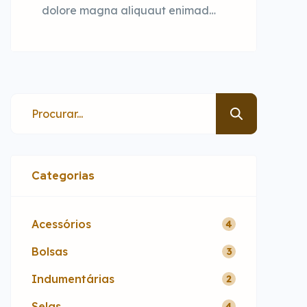
dolore magna aliquaut enimad
mini veniam quis nostrud exrciton.
Lorem ipsum dolor sit amet,
consectetur adipisicing elit sed
eiusmod tempor incididunt labore
dolore magna aliqua quis nostrud.
Categorias
Acessórios
4
Bolsas
3
Indumentárias
2
Selas
4