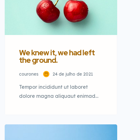
We knew it, we had left
the ground.
courones
24 de julho de 2021
Tempor incididunt ut laboret
dolore magna aliquaut enimad
mini veniam quis nostrud exrciton.
Lorem ipsum dolor sit amet,
consectetur adipisicing elit sed
eiusmod tempor incididunt labore