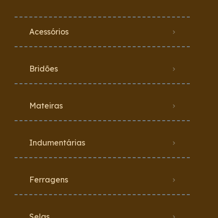
Acessórios
Bridões
Mateiras
Indumentárias
Ferragens
Selas