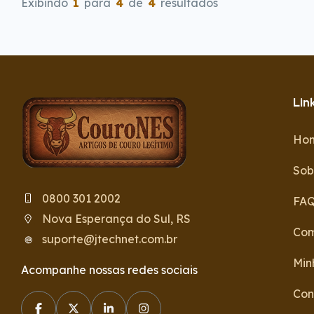
Exibindo
1
para
4
de
4
resultados
Lin
Ho
Sob
0800 301 2002
FA
Nova Esperança do Sul, RS
Co
suporte@jtechnet.com.br
Min
Acompanhe nossas redes sociais
Con