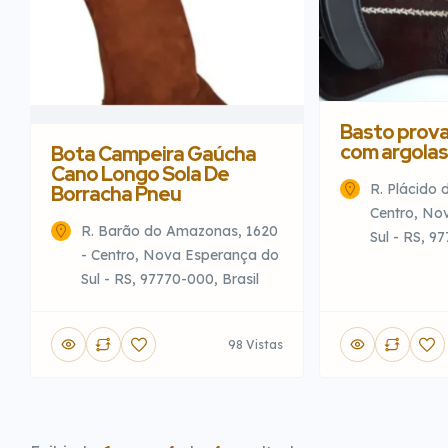
Basto prov
com argolas
Bota Campeira Gaúcha
Cano Longo Sola De
R. Plácido 
Borracha Pneu
Centro, No
R. Barão do Amazonas, 1620
Sul - RS, 9
- Centro, Nova Esperança do
Sul - RS, 97770-000, Brasil
98 Vistas