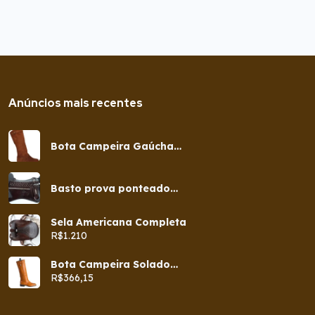
Anúncios mais recentes
Bota Campeira Gaúcha
Cano Longo Sola De
Borracha Pneu
Basto prova ponteado
com argolas inox
Sela Americana Completa
R$1.210
Bota Campeira Solado
Confort – Amarela
R$366,15