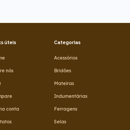
ks úteis
Categorias
me
Acessórios
re nós
Bridões
Q
Mateiras
mpare
Indumentárias
ha conta
Ferragens
tatos
Selas